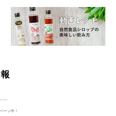
情報
------
ンペーン中！