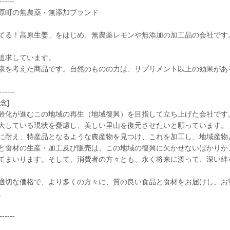
------
原町の無農薬・無添加ブランド
てる！高原生姜」をはじめ、無農薬レモンや無添加の加工品の会社です
追求しています。
康を考えた商品です。自然のものの力は、サプリメント以上の効果があ
------
念]
齢化が進むこの地域の再生（地域復興）を目指して立ち上げた会社です
大している現状を憂慮し、美しい里山を復元させたいと願っています。
耐え、特産品となるような農産物を見つけ、これを加工し、地域産物
と食材の生産・加工及び販売は、この地域の復興に欠かせないばかりか
てまいります。そして、消費者の方々とも、永く将来に渡って、深い絆
切な価格で、より多くの方々に、質の良い食品と食材をお届けし、お
。
------